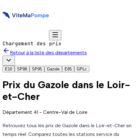
Chargement des prix
Retour à la liste des départements
E10
SP98
SP95
Gazole
E85
GPLc
Prix du
Gazole
dans le Loir-
et-Cher
Département
41
-
Centre-Val de Loire
Retrouvez tous les prix de
Gazole
dans le Loir-et-Cher
en
temps réel. Comparez toutes les stations service du