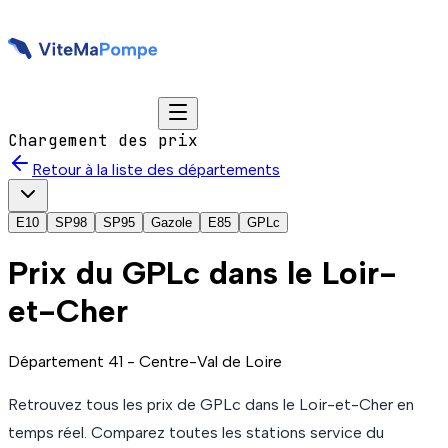
Chargement des prix
Retour à la liste des départements
E10
SP98
SP95
Gazole
E85
GPLc
Prix du
GPLc
dans le Loir-
et-Cher
Département
41
-
Centre-Val de Loire
Retrouvez tous les prix de
GPLc
dans le Loir-et-Cher
en
temps réel. Comparez toutes les stations service du