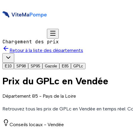
Chargement des prix
Retour à la liste des départements
E10
SP98
SP95
Gazole
E85
GPLc
Prix du
GPLc
en Vendée
Département
85
-
Pays de la Loire
Retrouvez tous les prix de
GPLc
en Vendée
en temps réel. C
Conseils locaux -
Vendée