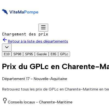
Chargement des prix
Retour à la liste des départements
E10
SP98
SP95
Gazole
E85
GPLc
Prix du
GPLc
en Charente-Ma
Département
17
-
Nouvelle-Aquitaine
Retrouvez tous les prix de
GPLc
en Charente-Maritime
en te
Conseils locaux -
Charente-Maritime