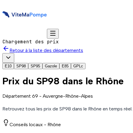
Chargement des prix
Retour à la liste des départements
E10
SP98
SP95
Gazole
E85
GPLc
Prix du
SP98
dans le Rhône
Département
69
-
Auvergne-Rhône-Alpes
Retrouvez tous les prix de
SP98
dans le Rhône
en temps réel
Conseils locaux -
Rhône