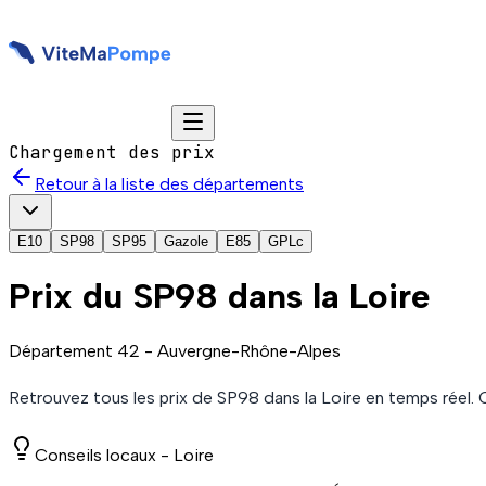
Chargement des prix
Retour à la liste des départements
E10
SP98
SP95
Gazole
E85
GPLc
Prix du
SP98
dans la Loire
Département
42
-
Auvergne-Rhône-Alpes
Retrouvez tous les prix de
SP98
dans la Loire
en temps réel. 
Conseils locaux -
Loire