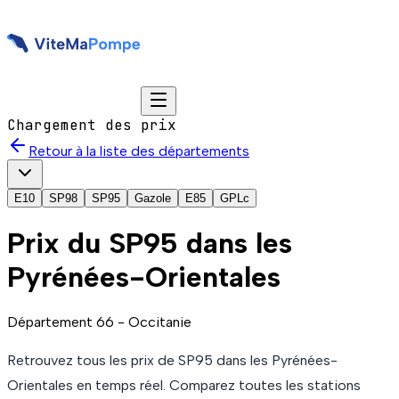
Chargement des prix
Retour à la liste des départements
E10
SP98
SP95
Gazole
E85
GPLc
Prix du
SP95
dans les
Pyrénées-Orientales
Département
66
-
Occitanie
Retrouvez tous les prix de
SP95
dans les Pyrénées-
Orientales
en temps réel. Comparez toutes les stations