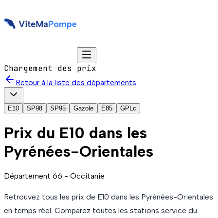
Chargement des prix
Retour à la liste des départements
E10
SP98
SP95
Gazole
E85
GPLc
Prix du
E10
dans les
Pyrénées-Orientales
Département
66
-
Occitanie
Retrouvez tous les prix de
E10
dans les Pyrénées-Orientales
en temps réel. Comparez toutes les stations service du