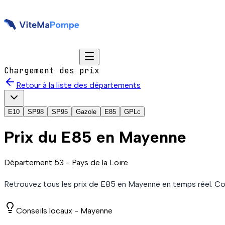
Chargement des prix
Retour à la liste des départements
E10
SP98
SP95
Gazole
E85
GPLc
Prix du
E85
en Mayenne
Département
53
-
Pays de la Loire
Retrouvez tous les prix de
E85
en Mayenne
en temps réel. C
Conseils locaux -
Mayenne