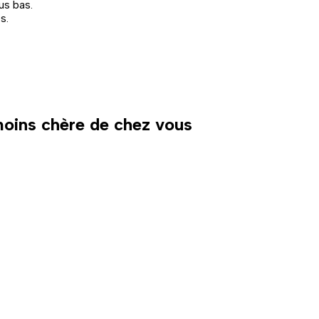
us bas.
s.
 moins chère de chez vous