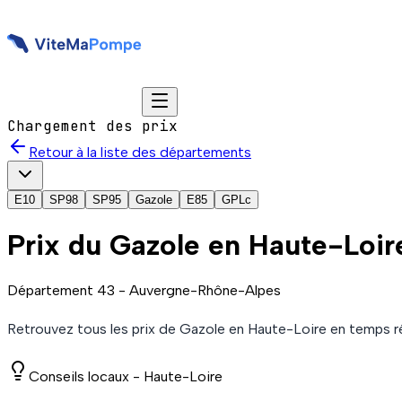
Chargement des prix
Retour à la liste des départements
E10
SP98
SP95
Gazole
E85
GPLc
Prix du
Gazole
en Haute-Loir
Département
43
-
Auvergne-Rhône-Alpes
Retrouvez tous les prix de
Gazole
en Haute-Loire
en temps ré
Conseils locaux -
Haute-Loire