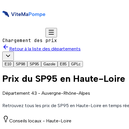
Chargement des prix
Retour à la liste des départements
E10
SP98
SP95
Gazole
E85
GPLc
Prix du
SP95
en Haute-Loire
Département
43
-
Auvergne-Rhône-Alpes
Retrouvez tous les prix de
SP95
en Haute-Loire
en temps rée
Conseils locaux -
Haute-Loire