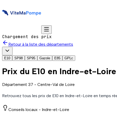
Chargement des prix
Retour à la liste des départements
E10
SP98
SP95
Gazole
E85
GPLc
Prix du
E10
en Indre-et-Loire
Département
37
-
Centre-Val de Loire
Retrouvez tous les prix de
E10
en Indre-et-Loire
en temps rée
Conseils locaux -
Indre-et-Loire