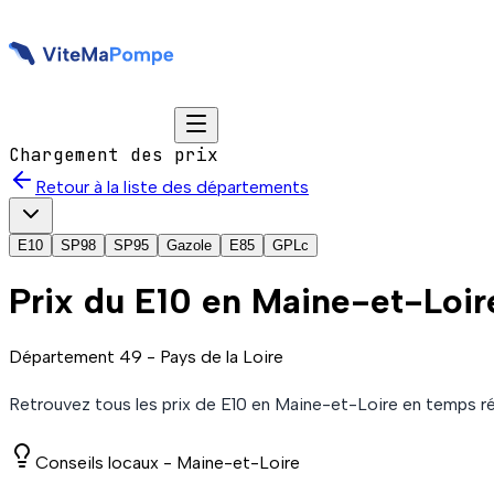
Chargement des prix
Retour à la liste des départements
E10
SP98
SP95
Gazole
E85
GPLc
Prix du
E10
en Maine-et-Loir
Département
49
-
Pays de la Loire
Retrouvez tous les prix de
E10
en Maine-et-Loire
en temps ré
Conseils locaux -
Maine-et-Loire