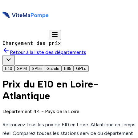
Chargement des prix
Retour à la liste des départements
E10
SP98
SP95
Gazole
E85
GPLc
Prix du
E10
en Loire-
Atlantique
Département
44
-
Pays de la Loire
Retrouvez tous les prix de
E10
en Loire-Atlantique
en temps
réel. Comparez toutes les stations service du département