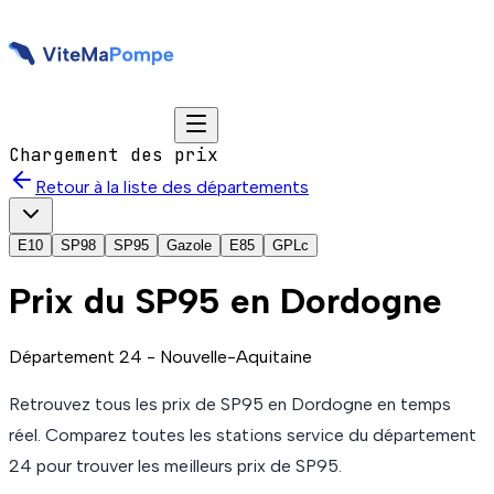
Chargement des prix
Retour à la liste des départements
E10
SP98
SP95
Gazole
E85
GPLc
Prix du
SP95
en Dordogne
Département
24
-
Nouvelle-Aquitaine
Retrouvez tous les prix de
SP95
en Dordogne
en temps
réel. Comparez toutes les stations service du département
24
pour trouver les meilleurs prix de
SP95
.