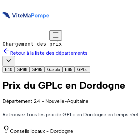
Chargement des prix
Retour à la liste des départements
E10
SP98
SP95
Gazole
E85
GPLc
Prix du
GPLc
en Dordogne
Département
24
-
Nouvelle-Aquitaine
Retrouvez tous les prix de
GPLc
en Dordogne
en temps réel.
Conseils locaux -
Dordogne