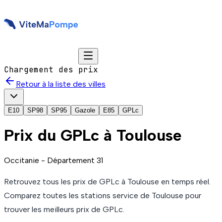
Chargement des prix
Retour à la liste des villes
E10
SP98
SP95
Gazole
E85
GPLc
Prix du
GPLc
à
Toulouse
Occitanie
- Département
31
Retrouvez tous les prix de
GPLc
à
Toulouse
en temps réel.
Comparez toutes les stations service de
Toulouse
pour
trouver les meilleurs prix de
GPLc
.