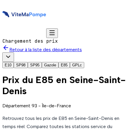
Chargement des prix
Retour à la liste des départements
E10
SP98
SP95
Gazole
E85
GPLc
Prix du
E85
en Seine-Saint-
Denis
Département
93
-
Île-de-France
Retrouvez tous les prix de
E85
en Seine-Saint-Denis
en
temps réel. Comparez toutes les stations service du