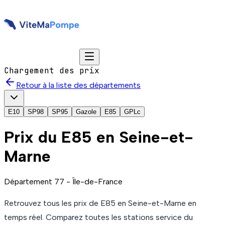
Chargement des prix
Retour à la liste des départements
E10
SP98
SP95
Gazole
E85
GPLc
Prix du
E85
en Seine-et-
Marne
Département
77
-
Île-de-France
Retrouvez tous les prix de
E85
en Seine-et-Marne
en
temps réel. Comparez toutes les stations service du