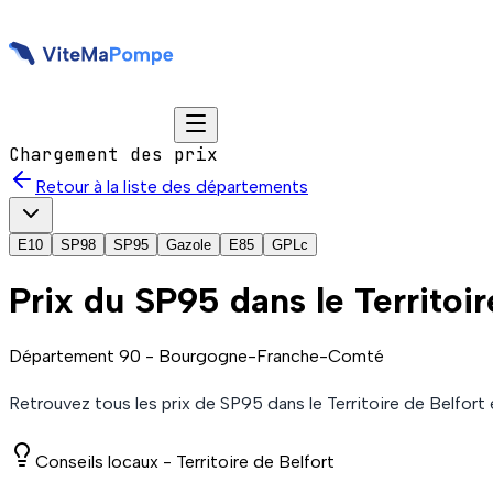
Chargement des prix
Retour à la liste des départements
E10
SP98
SP95
Gazole
E85
GPLc
Prix du
SP95
dans le Territoir
Département
90
-
Bourgogne-Franche-Comté
Retrouvez tous les prix de
SP95
dans le Territoire de Belfort
Conseils locaux -
Territoire de Belfort