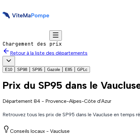
Chargement des prix
Retour à la liste des départements
E10
SP98
SP95
Gazole
E85
GPLc
Prix du
SP95
dans le Vauclus
Département
84
-
Provence-Alpes-Côte d'Azur
Retrouvez tous les prix de
SP95
dans le Vaucluse
en temps ré
Conseils locaux -
Vaucluse