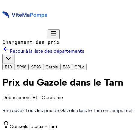
Chargement des prix
Retour à la liste des départements
E10
SP98
SP95
Gazole
E85
GPLc
Prix du
Gazole
dans le Tarn
Département
81
-
Occitanie
Retrouvez tous les prix de
Gazole
dans le Tarn
en temps réel.
Conseils locaux -
Tarn