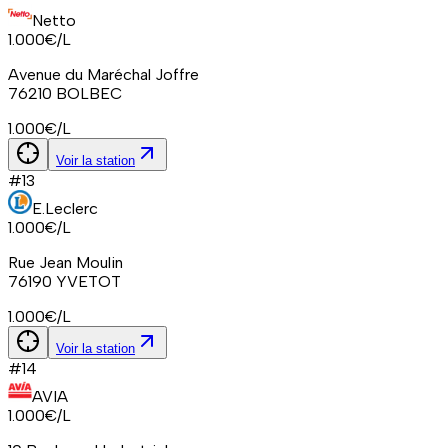
Netto
1.000
€/L
Avenue du Maréchal Joffre
76210
BOLBEC
1.000
€/L
Voir la station
#
13
E.Leclerc
1.000
€/L
Rue Jean Moulin
76190
YVETOT
1.000
€/L
Voir la station
#
14
AVIA
1.000
€/L