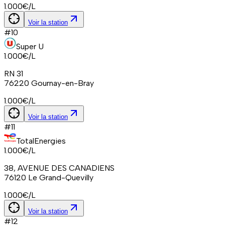
1.000
€/L
Voir la station
#
10
Super U
1.000
€/L
RN 31
76220
Gournay-en-Bray
1.000
€/L
Voir la station
#
11
TotalEnergies
1.000
€/L
38, AVENUE DES CANADIENS
76120
Le Grand-Quevilly
1.000
€/L
Voir la station
#
12