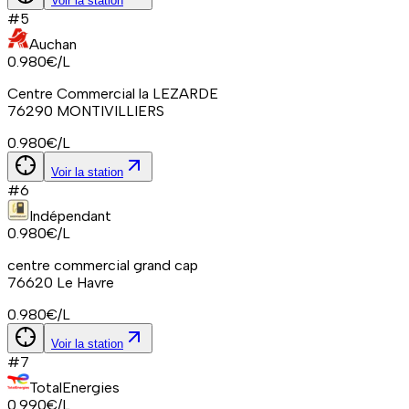
Voir la station
#
5
Auchan
0.980
€/L
Centre Commercial la LEZARDE
76290
MONTIVILLIERS
0.980
€/L
Voir la station
#
6
Indépendant
0.980
€/L
centre commercial grand cap
76620
Le Havre
0.980
€/L
Voir la station
#
7
TotalEnergies
0.990
€/L