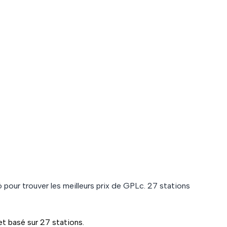
6
pour trouver les meilleurs prix de
GPLc
.
27
station
s
et basé sur
27
station
s
.