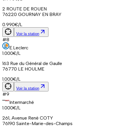
2 ROUTE DE ROUEN
76220
GOURNAY EN BRAY
0.990
€/L
Voir la station
#
8
E.Leclerc
1.000
€/L
163 Rue du Général de Gaulle
76770
LE HOULME
1.000
€/L
Voir la station
#
9
Intermarché
1.000
€/L
261, Avenue René COTY
76190
Sainte-Marie-des-Champs