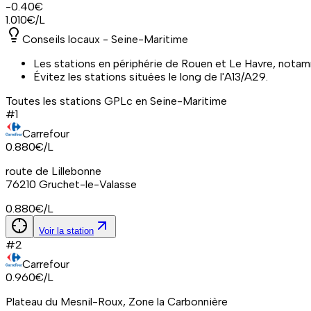
-
0.40
€
1.010
€/L
Conseils locaux -
Seine-Maritime
Les stations en périphérie de Rouen et Le Havre, notam
Évitez les stations situées le long de l'A13/A29.
Toutes les stations
GPLc
en Seine-Maritime
#
1
Carrefour
0.880
€/L
route de Lillebonne
76210
Gruchet-le-Valasse
0.880
€/L
Voir la station
#
2
Carrefour
0.960
€/L
Plateau du Mesnil-Roux, Zone la Carbonnière