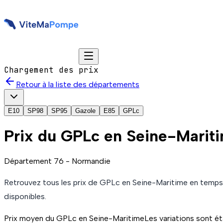
Chargement des prix
Retour à la liste des départements
E10
SP98
SP95
Gazole
E85
GPLc
Prix du
GPLc
en Seine-Marit
Département
76
-
Normandie
Retrouvez tous les prix de
GPLc
en Seine-Maritime
en temps 
disponible
s
.
Prix moyen du
GPLc
en Seine-Maritime
Les variations sont ét