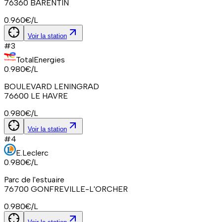
76360
BARENTIN
0.960
€/L
Voir la station
#
3
TotalEnergies
0.980
€/L
BOULEVARD LENINGRAD
76600
LE HAVRE
0.980
€/L
Voir la station
#
4
E.Leclerc
0.980
€/L
Parc de l'estuaire
76700
GONFREVILLE-L'ORCHER
0.980
€/L