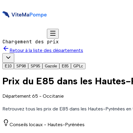
Chargement des prix
Retour à la liste des départements
E10
SP98
SP95
Gazole
E85
GPLc
Prix du
E85
dans les Hautes
Département
65
-
Occitanie
Retrouvez tous les prix de
E85
dans les Hautes-Pyrénées
en 
Conseils locaux -
Hautes-Pyrénées