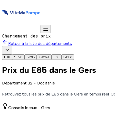
Chargement des prix
Retour à la liste des départements
E10
SP98
SP95
Gazole
E85
GPLc
Prix du
E85
dans le Gers
Département
32
-
Occitanie
Retrouvez tous les prix de
E85
dans le Gers
en temps réel. C
Conseils locaux -
Gers