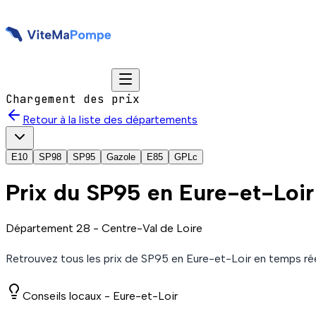
Chargement des prix
Retour à la liste des départements
E10
SP98
SP95
Gazole
E85
GPLc
Prix du
SP95
en Eure-et-Loir
Département
28
-
Centre-Val de Loire
Retrouvez tous les prix de
SP95
en Eure-et-Loir
en temps rée
Conseils locaux -
Eure-et-Loir