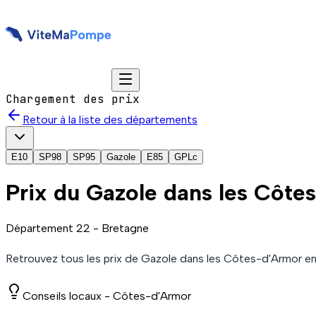
Chargement des prix
Retour à la liste des départements
E10
SP98
SP95
Gazole
E85
GPLc
Prix du
Gazole
dans les Côte
Département
22
-
Bretagne
Retrouvez tous les prix de
Gazole
dans les Côtes-d'Armor
en
Conseils locaux -
Côtes-d'Armor