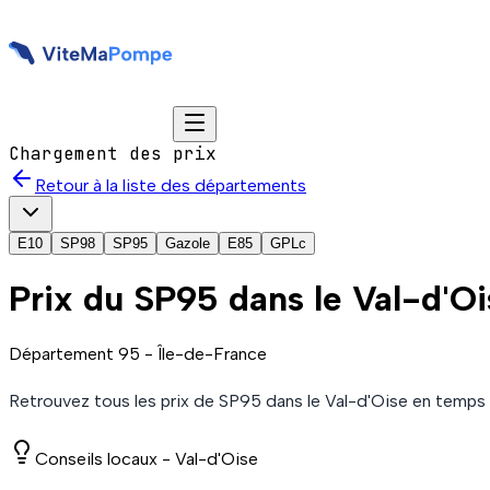
Chargement des prix
Retour à la liste des départements
E10
SP98
SP95
Gazole
E85
GPLc
Prix du
SP95
dans le Val-d'O
Département
95
-
Île-de-France
Retrouvez tous les prix de
SP95
dans le Val-d'Oise
en temps 
Conseils locaux -
Val-d'Oise