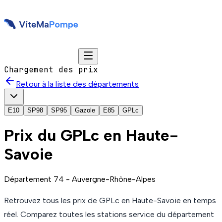
Chargement des prix
Retour à la liste des départements
E10
SP98
SP95
Gazole
E85
GPLc
Prix du
GPLc
en Haute-
Savoie
Département
74
-
Auvergne-Rhône-Alpes
Retrouvez tous les prix de
GPLc
en Haute-Savoie
en temps
réel. Comparez toutes les stations service du département