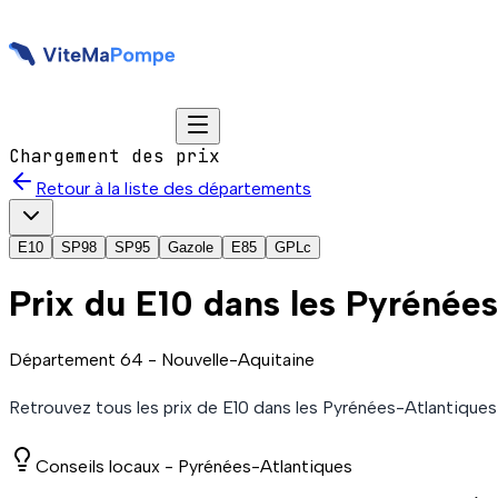
Chargement des prix
Retour à la liste des départements
E10
SP98
SP95
Gazole
E85
GPLc
Prix du
E10
dans les Pyrénée
Département
64
-
Nouvelle-Aquitaine
Retrouvez tous les prix de
E10
dans les Pyrénées-Atlantiques
Conseils locaux -
Pyrénées-Atlantiques