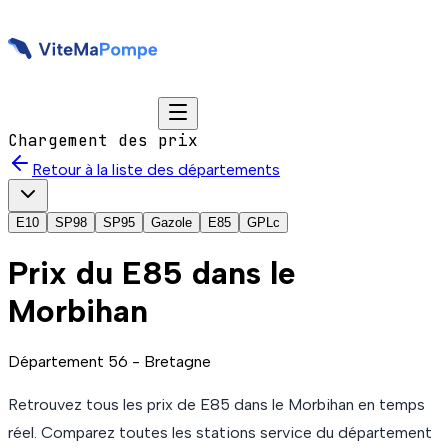
Chargement des prix
Retour à la liste des départements
E10
SP98
SP95
Gazole
E85
GPLc
Prix du
E85
dans le
Morbihan
Département
56
-
Bretagne
Retrouvez tous les prix de
E85
dans le Morbihan
en temps
réel. Comparez toutes les stations service du département