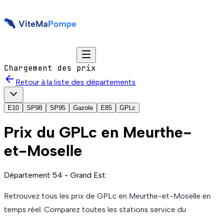
Chargement des prix
Retour à la liste des départements
E10
SP98
SP95
Gazole
E85
GPLc
Prix du
GPLc
en Meurthe-
et-Moselle
Département
54
-
Grand Est
Retrouvez tous les prix de
GPLc
en Meurthe-et-Moselle
en
temps réel. Comparez toutes les stations service du