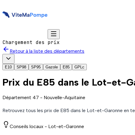
Chargement des prix
Retour à la liste des départements
E10
SP98
SP95
Gazole
E85
GPLc
Prix du
E85
dans le Lot-et-
Département
47
-
Nouvelle-Aquitaine
Retrouvez tous les prix de
E85
dans le Lot-et-Garonne
en te
Conseils locaux -
Lot-et-Garonne