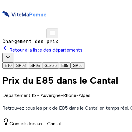
Chargement des prix
Retour à la liste des départements
E10
SP98
SP95
Gazole
E85
GPLc
Prix du
E85
dans le Cantal
Département
15
-
Auvergne-Rhône-Alpes
Retrouvez tous les prix de
E85
dans le Cantal
en temps réel.
Conseils locaux -
Cantal