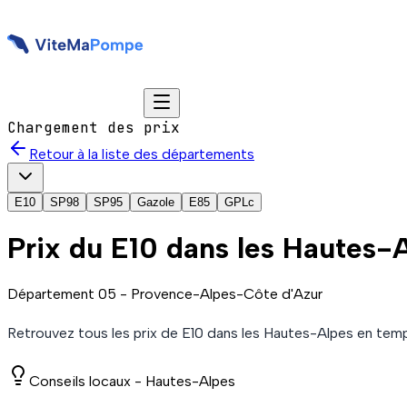
Chargement des prix
Retour à la liste des départements
E10
SP98
SP95
Gazole
E85
GPLc
Prix du
E10
dans les Hautes-
Département
05
-
Provence-Alpes-Côte d'Azur
Retrouvez tous les prix de
E10
dans les Hautes-Alpes
en temp
Conseils locaux -
Hautes-Alpes