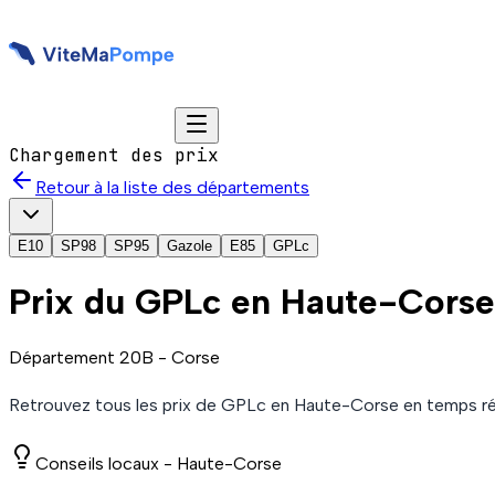
Chargement des prix
Retour à la liste des départements
E10
SP98
SP95
Gazole
E85
GPLc
Prix du
GPLc
en Haute-Corse
Département
20B
-
Corse
Retrouvez tous les prix de
GPLc
en Haute-Corse
en temps ré
Conseils locaux -
Haute-Corse