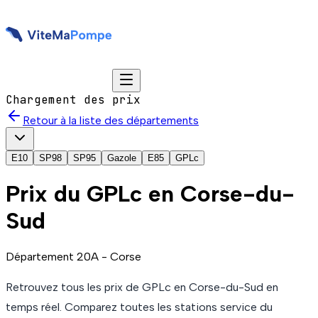
Chargement des prix
Retour à la liste des départements
E10
SP98
SP95
Gazole
E85
GPLc
Prix du
GPLc
en Corse-du-
Sud
Département
20A
-
Corse
Retrouvez tous les prix de
GPLc
en Corse-du-Sud
en
temps réel. Comparez toutes les stations service du